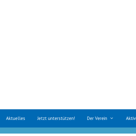
Zum
Inhalt
springen
Aktuelles
Jetzt unterstützen!
Der Verein
Aktiv