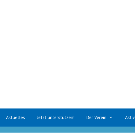
Zum
Inhalt
springen
Aktuelles
Jetzt unterstützen!
Der Verein
Aktiv