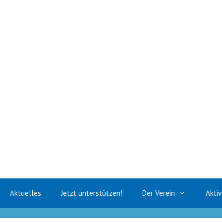
Zum
Inhalt
springen
Aktuelles
Jetzt unterstützen!
Der Verein
Aktiv