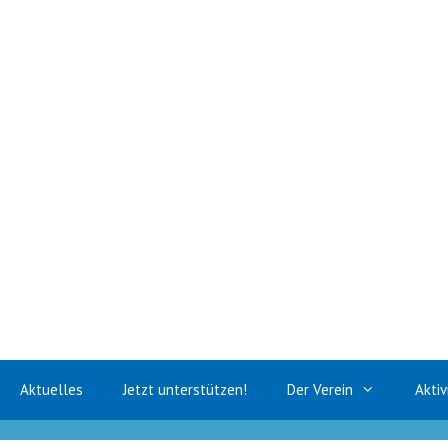
Zum
Inhalt
springen
Aktuelles
Jetzt unterstützen!
Der Verein
Aktiv